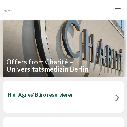
Home
Login
Language
Offers from Charité –
Help & Info
Universitätsmedizin Berlin
Hier Agnes' Büro reservieren