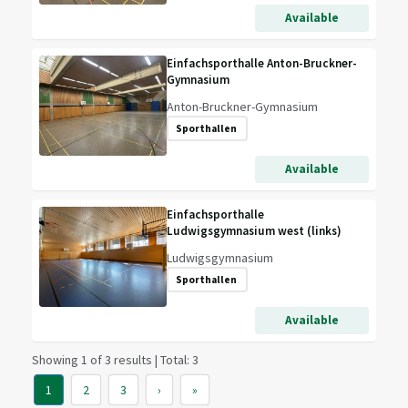
Available
Einfachsporthalle Anton-Bruckner-
Gymnasium
Anton-Bruckner-Gymnasium
Sporthallen
Available
Einfachsporthalle
Ludwigsgymnasium west (links)
Ludwigsgymnasium
Sporthallen
Available
Showing 1 of 3 results | Total: 3
1
2
3
›
»