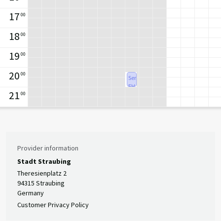
17
00
18
00
19
00
20
00
Senioren
EHC
21
00
Straubing
From
20:15
To
21:00
Provider information
Stadt Straubing
Theresienplatz 2
94315 Straubing
Germany
Customer Privacy Policy