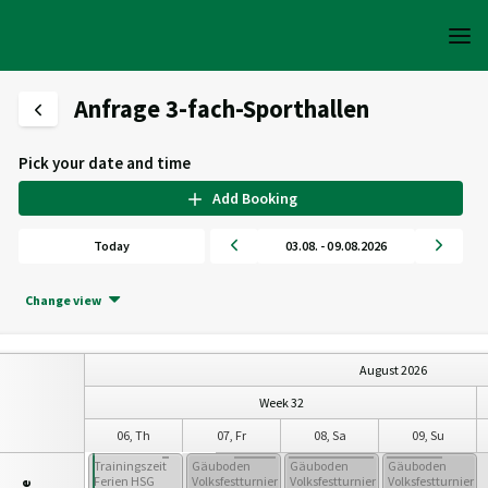
Anfrage 3-fach-Sporthallen
Pick your date and time
Add Booking
Today
03.08. - 09.08.2026
Change view
August 2026
Week 32
05, We
06, Th
07, Fr
08, Sa
09, Su
Trainingszeit
Trainingszeit
Gäuboden
Gäuboden
Gäuboden
Ferien HSG
Ferien HSG
Volksfestturnier
Volksfestturnier
Volksfestturnier