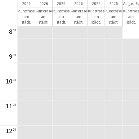
2026
2026
2026
2026
2026
2026
August 9,
2026
Kunstrasen
Kunstrasen
Kunstrasen
Kunstrasen
Kunstrasen
Kunstrasen
Kunstras
am
am
am
am
am
am
am
städt.
städt.
städt.
städt.
städt.
städt.
städt.
Stadion
Stadion
Stadion
Stadion
Stadion
Stadion
Stadion
8
00
9
00
10
00
11
00
12
00