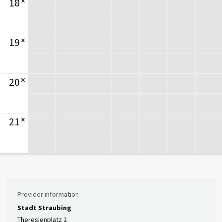
18
00
19
00
20
00
21
00
Provider information
Stadt Straubing
Theresienplatz 2