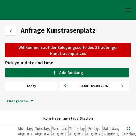
Anfrage Kunstrasenplatz
Willkommen auf der Belegungsseite des Straubinger
Kunstrasenplatzes
Pick your date and time
Add Booking
Today
03.08. - 09.08.2026
Change view
Kunstrasen am städt. Stadion
Monday,
Tuesday,
Wednesday,
Thursday,
Friday,
Saturday,
August 3,
August 4,
August 5,
August 6,
August 7,
August 8,
Sunday,