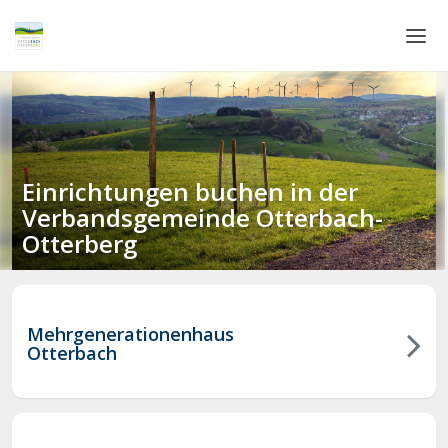
Home
Login
Language
Einrichtungen buchen in der
Verbandsgemeinde Otterbach-
Help & Info
Otterberg
Mehrgenerationenhaus
Otterbach