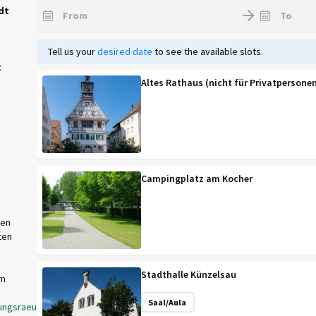
dt
Tell us your
desired date
to see the available slots.
:
Altes Rathaus (nicht für Privatpersone
Campingplatz am Kocher
ten
ten
Stadthalle Künzelsau
rm
Saal/Aula
ltungsraeume