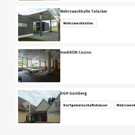
Mehrzweckhalle Taläcker
Mehrzweckhallen
mediKÜN Casino
DGH Garnberg
Dorfgemeinschaftshäuser
Mehrzweck