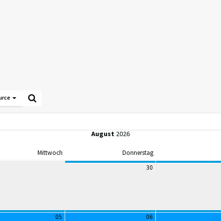
urce
August
2026
Mittwoch
Donnerstag
30
05
06