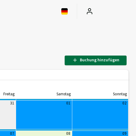
Buchung hinzufügen
Freitag
Samstag
Sonntag
31
01
02
07
08
09