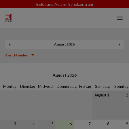
Belegung Aula im Schulzentrum
Home
Login
August 2026
Sprache
Ansicht ändern
Hilfe & Info
August
2026
Montag
Dienstag
Mittwoch
Donnerstag
Freitag
Samstag
Sonntag
August 1
2
3
4
5
6
7
8
9