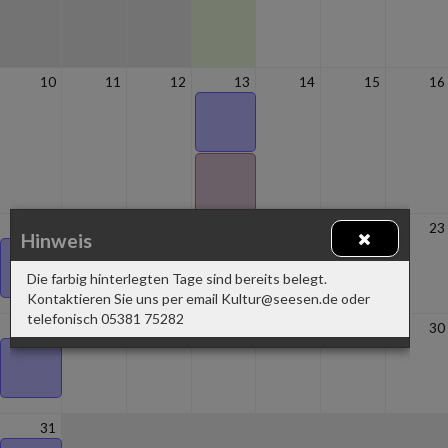
10
11
12
13
14
15
16
17
18
19
20
21
22
23
Hinweis
Die farbig hinterlegten Tage sind bereits belegt.
Kontaktieren Sie uns per email Kultur@seesen.de oder
telefonisch 05381 75282
24
25
26
27
28
29
30
31