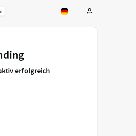
S
nding
aktiv erfolgreich