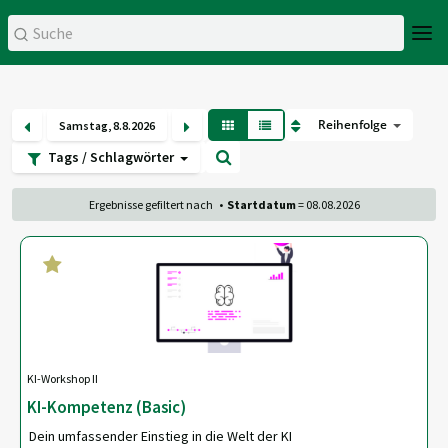
Reihenfolge
Samstag
,
8
.
8
.
2026
Tags / Schlagwörter
Ergebnisse gefiltert nach
•
Startdatum
= 08.08.2026
KI-Workshop II
KI-Kompetenz (Basic)
Dein umfassender Einstieg in die Welt der KI