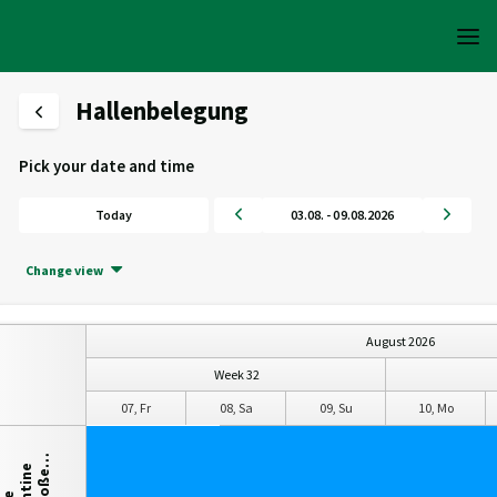
Hallenbelegung
Pick your date and time
Today
03.08. - 09.08.2026
Change view
August 2026
Week 32
06, Th
07, Fr
08, Sa
09, Su
10, Mo
…
e