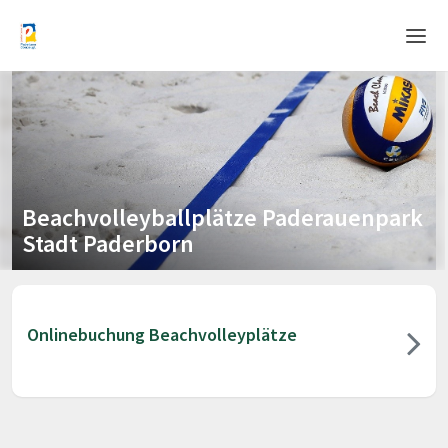
Home
Login
Language
Beachvolleyballplätze Paderauenpark
Help & Info
Stadt Paderborn
Onlinebuchung Beachvolleyplätze