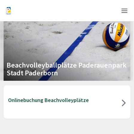
Home
Login
Language
Beachvolleyballplätze Paderauenpark
Help & Info
Stadt Paderborn
Onlinebuchung Beachvolleyplätze