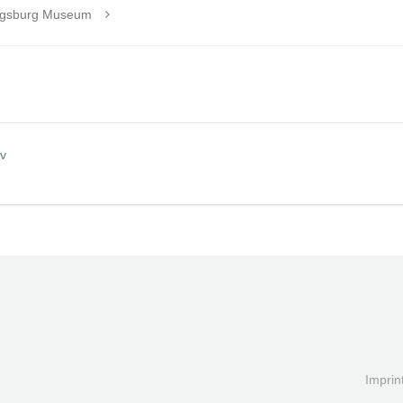
wigsburg Museum
v
Imprin