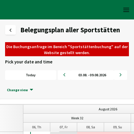
Belegungsplan aller Sportstätten
Die Buchungsanfrage im Bereich "Sportstättenbuchung" auf der
Website gestellt werden.
Pick your date and time
Today
03.08. - 09.08.2026
Change view
August 2026
Week 32
05, We
06, Th
07, Fr
08, Sa
09, Su