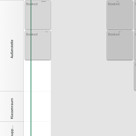
Booked
Booked
Booked
Booked
Außenstelle
Klassenraum
n