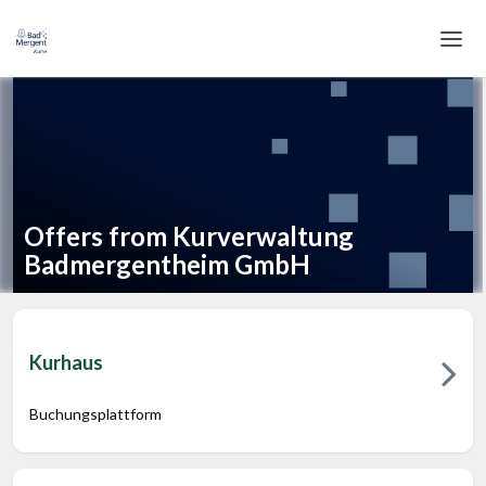
Home
Login
Language
Offers from Kurverwaltung
Help & Info
Badmergentheim GmbH
Kurhaus
Buchungsplattform