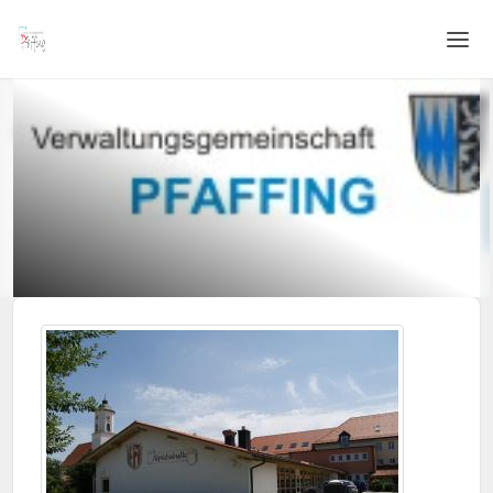
Home
Login
Sprache
Hilfe & Info