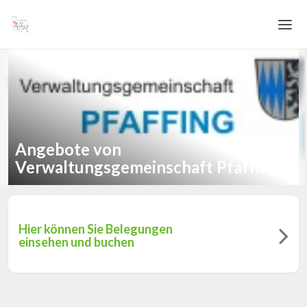
Home
Login
Sprache
Angebote von
Hilfe & Info
Verwaltungsgemeinschaft Pfaffing
Hier können Sie Belegungen
einsehen und buchen