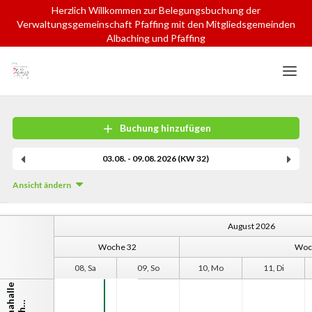
Herzlich Willkommen zur Belegungsbuchung der
Verwaltungsgemeinschaft Pfaffing mit den Mitgliedsgemeinden
Albaching und Pfaffing
Home
Login
Sprache
Buchung hinzufügen
Hilfe & Info
03.08. - 09.08.2026 (KW 32)
Ansicht ändern
August 2026
Woche 32
Woc
07, Fr
08, Sa
09, So
10, Mo
11, Di
A
l
p
i
c
h
a
a
l
l
e
A
l
b
a
c
h