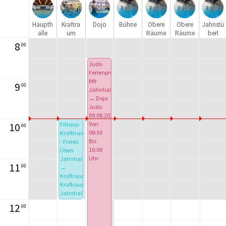
Haupth
Kraftra
Dojo
Bühne
Obere
Obere
Jahnstü
alle
um
Räume
Räume
berl
-
- kleines
8
00
großes
Heim
Heim
Judo
Ferienprogramm
Mfr
9
00
Jahnhalle
→ Dojo
Judo
09.08.2026
Von
10
Fitness-
00
08:30
Krafttraining
Bis
- Freies
16:00
Üben
Uhr
Jahnhalle
11
00
→
Kraftraum
Kraftraum
Jahnhalle
09.08.2026
12
00
Von
10:00