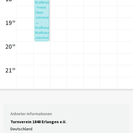
Krafttraining
- Freies
Üben
Jahnhalle
19
00
→
Kraftraum
Kraftraum
Jahnhalle
09.08.2026
20
00
Von
18:00
Bis
20:00
Uhr
21
00
Anbieter-Informationen
Turnverein 1848 Erlangen e.V.
Deutschland