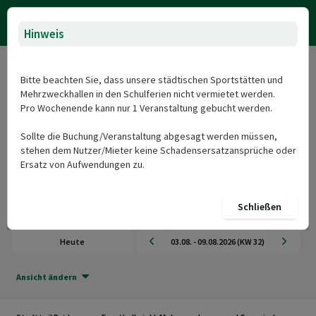
Hinweis
Stadtteil Raidwangen Egerthalle inkl.
Bitte beachten Sie, dass unsere städtischen Sportstätten und
Mehrzweckraum und Gemeinderaum
Mehrzweckhallen in den Schulferien nicht vermietet werden.
Belegungsplan
Pro Wochenende kann nur 1 Veranstaltung gebucht werden.
Sollte die Buchung/Veranstaltung abgesagt werden müssen,
Herzlich Willkommen beim Onlineportal für die Sportstätten und
stehen dem Nutzer/Mieter keine Schadensersatzansprüche oder
Mehrzweckhallen der Stadt Nürtingen: Stadtteil Raidwangen
Ersatz von Aufwendungen zu.
Egerthalle inkl. Mehrzweckraum und Gemeinderaum
Datum und Uhrzeit auswählen
Schließen
Buchung hinzufügen
Heute
03.08. - 09.08.2026 (KW 32)
Ansicht ändern