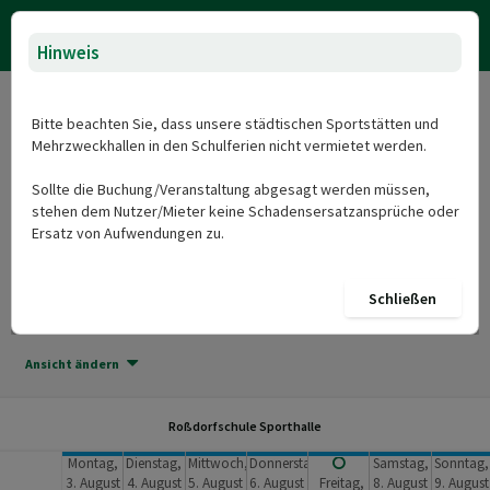
Hinweis
Roßdorfschule Sporthalle
Bitte beachten Sie, dass unsere städtischen Sportstätten und
Mehrzweckhallen in den Schulferien nicht vermietet werden.
Herzlich Willkommen beim Onlineportal für die Sportstätten und
Sollte die Buchung/Veranstaltung abgesagt werden müssen,
Mehrzweckhallen der Stadt Nürtingen: Roßdorfschule Sporthalle
stehen dem Nutzer/Mieter keine Schadensersatzansprüche oder
Datum und Uhrzeit auswählen
Ersatz von Aufwendungen zu.
Buchung hinzufügen
Schließen
Heute
03.08. - 09.08.2026 (KW 32)
Ansicht ändern
Roßdorfschule Sporthalle
Montag,
Dienstag,
Mittwoch,
Donnerstag,
Samstag,
Sonntag,
3. August
4. August
5. August
6. August
Freitag,
8. August
9. August