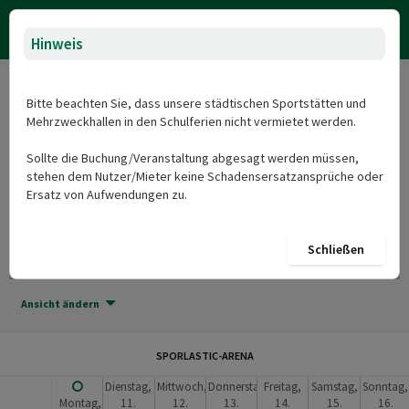
Hinweis
SPORLASTIC-ARENA
Bitte beachten Sie, dass unsere städtischen Sportstätten und
Mehrzweckhallen in den Schulferien nicht vermietet werden.
Herzlich Willkommen beim Onlineportal für die Sportstätten und
Sollte die Buchung/Veranstaltung abgesagt werden müssen,
Mehrzweckhallen der Stadt Nürtingen: SPORLASTIC-ARENA
stehen dem Nutzer/Mieter keine Schadensersatzansprüche oder
Datum und Uhrzeit auswählen
Ersatz von Aufwendungen zu.
Buchung hinzufügen
Schließen
Heute
10.08. - 16.08.2026 (KW 33)
Ansicht ändern
SPORLASTIC-ARENA
Dienstag,
Mittwoch,
Donnerstag,
Freitag,
Samstag,
Sonntag,
Montag,
11.
12.
13.
14.
15.
16.