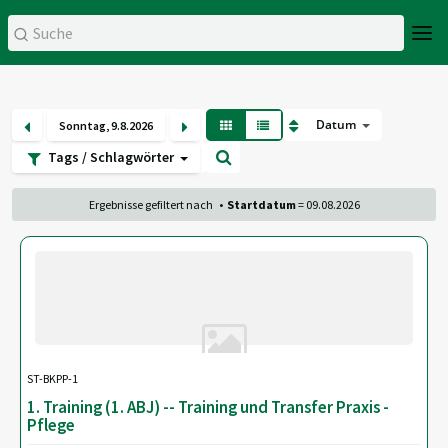
Datum
Sonntag
,
9
.
8
.
2026
Tags / Schlagwörter
Ergebnisse gefiltert nach
•
Startdatum
= 09.08.2026
ST-BKPP-1
1. Training (1. ABJ) -- Training und Transfer Praxis -
Pflege