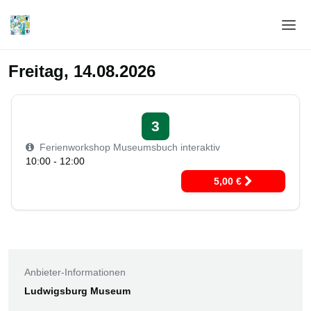
Home
Freitag, 14.08.2026
Login
Sprache
3
Ferienworkshop Museumsbuch interaktiv
Hilfe & Info
10:00 - 12:00
5,00 €
Anbieter-Informationen
Ludwigsburg Museum