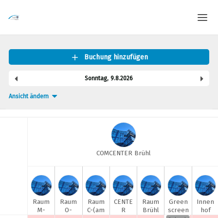
Home
Buchung hinzufügen
Login
Sonntag
,
9
.
8
.
2026
Sprache
Ansicht ändern
Hilfe & Info
COMCENTER Brühl
Raum
Raum
Raum
CENTE
Raum
Green
Innen
M-
O-
C-(am
R
Brühl
screen
hof