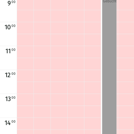
(LW,Be
Kamer
Ärzteh
(Kreati
-
(Loung
Gebucht
9
00
amer,T
a
aus)
vraum
Studio
eberei
echnik
(Mitte)
)
(Stuhll
ch)
schran
ager)
k)
10
00
11
00
12
00
13
00
14
00