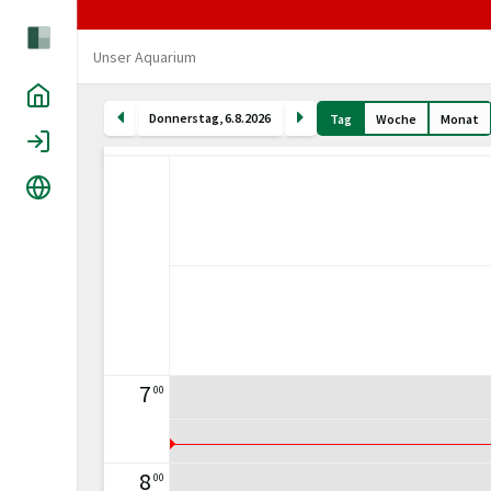
Unser Aquarium
Home
Donnerstag
,
6
.
8
.
2026
Tag
Woche
Monat
Login
Sprache
7
00
8
00