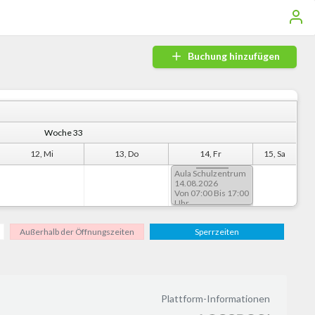
Buchung hinzufügen
Woche 33
12, Mi
13, Do
14, Fr
15, Sa
Aula Schulzentrum
14.08.2026
Von 07:00 Bis 17:00
Uhr
Außerhalb der Öffnungszeiten
Sperrzeiten
Plattform-Informationen