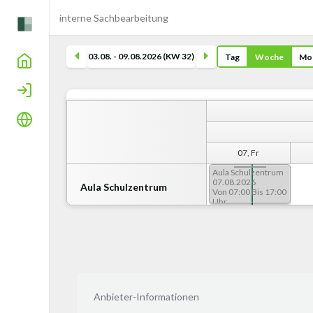
interne Sachbearbeitung
03.08. - 09.08.2026 (KW 32)
Tag
Woche
Mo
Home
Login
Sprache
 Di
05, Mi
06, Do
07, Fr
Aula Schulzentrum
07.08.2026
Aula Schulzentrum
Von 07:00 Bis 17:00
Uhr
Anbieter-Informationen