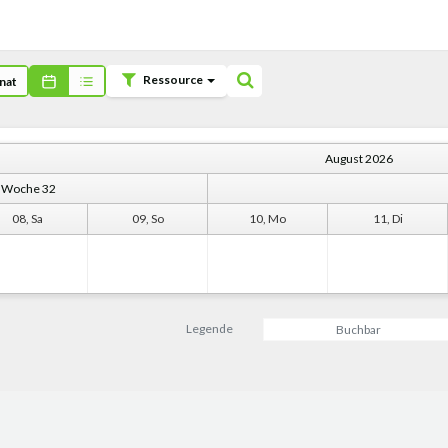
Ressource
nat
August 2026
Woche 32
08, Sa
09, So
10, Mo
11, Di
Legende
Buchbar