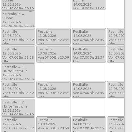
Bühne
Bühne
12.08.2026
14.08.2026
Von 19:00 Bis 20:30
Von 19:00 Bis 22:00
Uhr
Uhr
Keltenhalle →
Bühne
12.08.2026
Von 20:30 Bis 22:00
Uhr
Festhalle
Festhalle
Festhalle
Festhalle
12.08.2026
13.08.2026
14.08.2026
15.08.2026
Von 07:00 Bis 23:59
Von 07:00 Bis 23:59
Von 07:00 Bis 23:59
Von 07:00 Bis 
Uhr
Uhr
Uhr
Uhr
Festhalle
Festhalle
Festhalle
Festhalle
12.08.2026
13.08.2026
14.08.2026
15.08.2026
Von 07:00 Bis 23:59
Von 07:00 Bis 23:59
Von 07:00 Bis 23:59
Von 07:00 Bis 
Uhr
Uhr
Uhr
Uhr
Festhalle → 1.
Hälfte Festhalle
12.08.2026
Von 16:00 Bis 16:30
Uhr
Festhalle
Festhalle
Festhalle
Festhalle
12.08.2026
13.08.2026
14.08.2026
15.08.2026
Von 07:00 Bis 23:59
Von 07:00 Bis 23:59
Von 07:00 Bis 23:59
Von 07:00 Bis 
Uhr
Uhr
Uhr
Uhr
Festhalle → 2.
Hälfte Festhalle
12.08.2026
Von 16:00 Bis 16:30
Uhr
Festhalle
Festhalle
Festhalle
Festhalle
12.08.2026
13.08.2026
14.08.2026
15.08.2026
Von 07:00 Bis 23:59
Von 07:00 Bis 23:59
Von 07:00 Bis 23:59
Von 07:00 Bis 