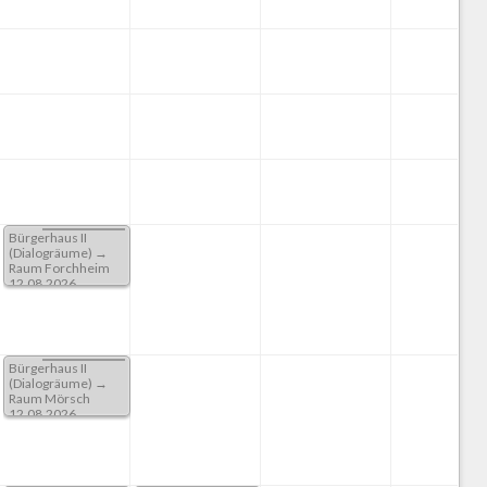
Bürgerhaus II
(Dialogräume) →
Raum Forchheim
12.08.2026
Von 07:00 Bis 23:59
Uhr
Bürgerhaus II
(Dialogräume) →
Raum Mörsch
12.08.2026
Von 07:00 Bis 23:59
Uhr