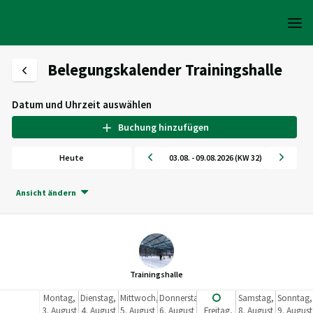
Belegungskalender Trainingshalle
Datum und Uhrzeit auswählen
Buchung hinzufügen
Heute
03.08. - 09.08.2026 (KW 32)
Ansicht ändern
Trainingshalle
Montag,
Dienstag,
Mittwoch,
Donnerstag,
Samstag,
Sonntag,
3. August
4. August
5. August
6. August
Freitag,
8. August
9. August