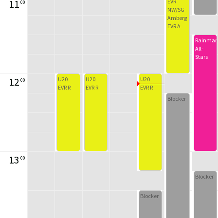
11
EVR
00
NW/SG
Amberg
EVR A
Rainma
All-
Stars
12
U20
U20
U20
00
EVR R
EVR R
EVR R
Blocker
13
00
Blocker
Blocker