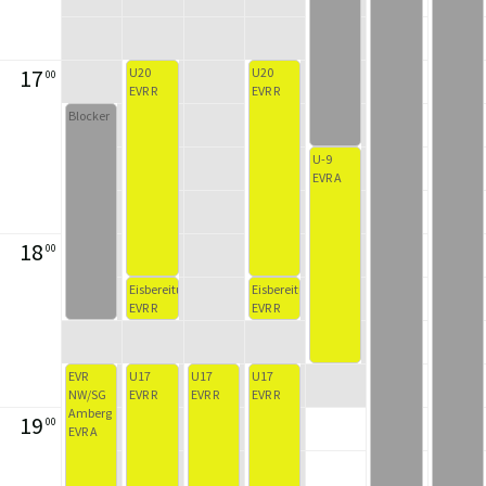
17
U20
U20
00
EVR R
EVR R
Blocker
U-9
EVR A
18
00
Eisbereitung
Eisbereitung
EVR R
EVR R
EVR
U17
U17
U17
NW/SG
EVR R
EVR R
EVR R
Amberg
19
00
EVR A