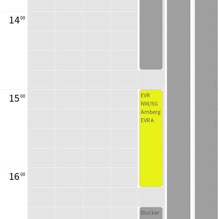
14
00
15
EVR
00
NW/SG
Amberg
EVR A
16
00
Blocker