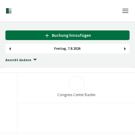
Home
Buchung hinzufügen
Login
Freitag
,
7
.
8
.
2026
Sprache
Ansicht ändern
Hilfe & Info
Congress Center Baden