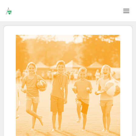
Home
Login
Language
Help & Info