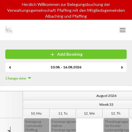
Herzlich Willkommen zur Belegungsbuchung der
Verwaltungsgemeinschaft Pfaffing mit den Mitgliedsgemeinden
Albaching und Pfaffing
Home
Login
Language
Add Booking
Help & Info
10.08. - 16.08.2026
Change view
August 2026
Week 33
10, Mo
11, Tu
12, We
13, Th
Reinigung
Ferienprogramm:
Theatergruppe
Gemeinde
Nähen
für Kinder
Pfaffing
Ferienprogramm
Laienspielgruppe