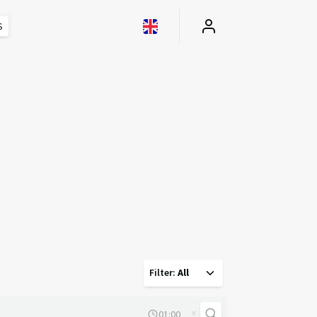
S
Filter
:
All
×