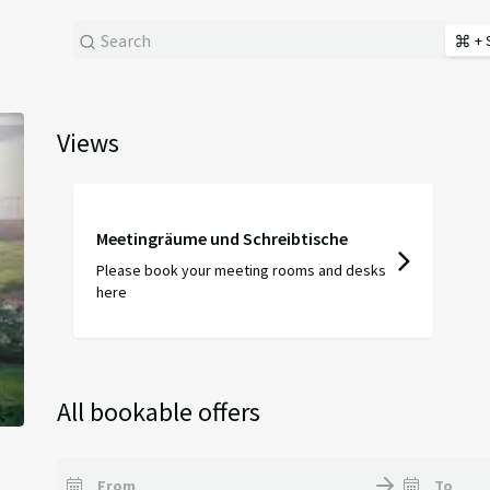
+ 
Next
Views
Meetingräume und Schreibtische
Please book your meeting rooms and desks
here
All bookable offers