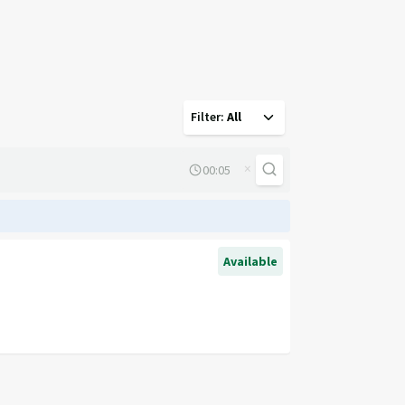
Filter
:
All
×
Available