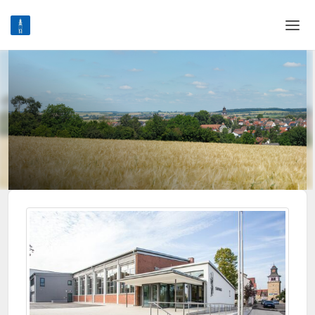
Home
Login
Language
Help & Info