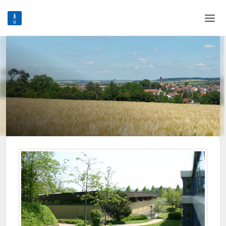
Home
Login
Language
Help & Info