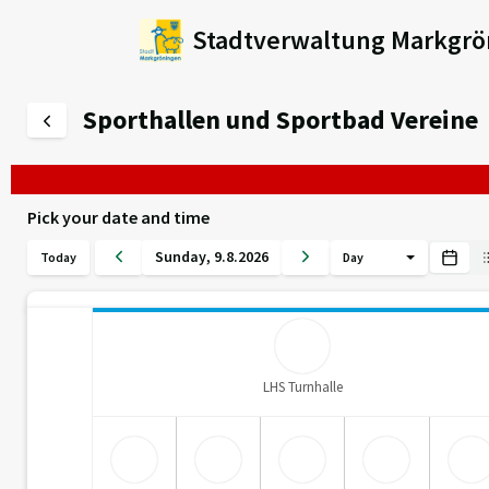
Stadtverwaltung Markgrö
Sporthallen und Sportbad Vereine
Pick your date and time
Sunday
,
9
.
8
.
2026
Today
Day
LHS Turnhalle