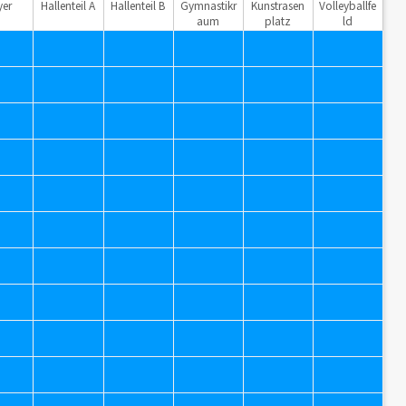
yer
Hallenteil A
Hallenteil B
Gymnastikr
Kunstrasen
Volleyballfe
aum
platz
ld