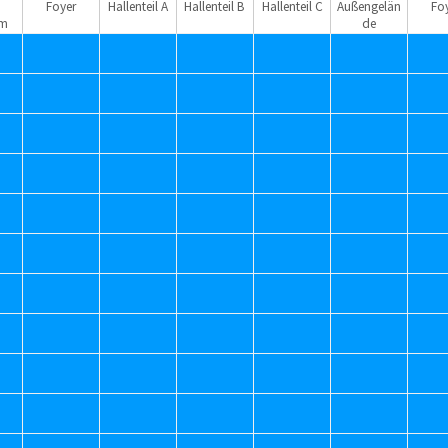
e
Foyer
Hallenteil A
Hallenteil B
Hallenteil C
Außengelän
Fo
um
de