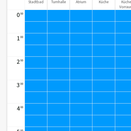
Stadtbad
Turnhalle
Atrium
Küche
Küch
Vorra
0
00
1
00
2
00
3
00
4
00
00