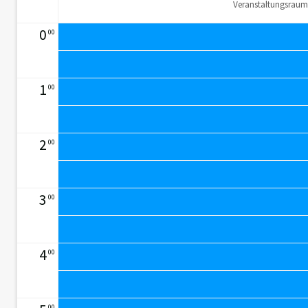
Veranstaltungsraum
0
00
1
00
2
00
3
00
4
00
00