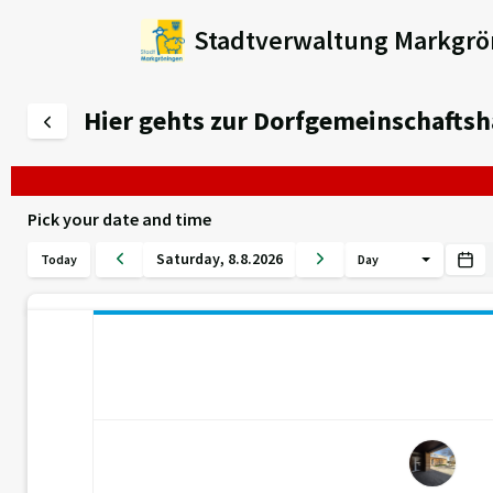
Stadtverwaltung Markgrö
Hier gehts zur Dorfgemeinschafts
Pick your date and time
Saturday
,
8
.
8
.
2026
Today
Day