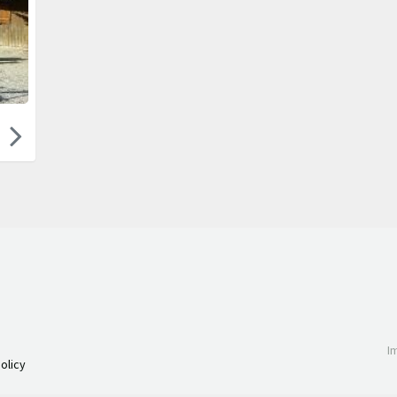
I
olicy