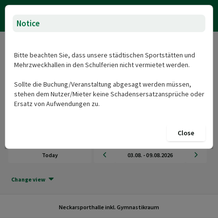
Notice
Neckarsporthalle inkl.
Bitte beachten Sie, dass unsere städtischen Sportstätten und
Gymnastikraum
Mehrzweckhallen in den Schulferien nicht vermietet werden.
Herzlich Willkommen beim Onlineportal für die Sportstätten und
Sollte die Buchung/Veranstaltung abgesagt werden müssen,
Mehrzweckhallen der Stadt Nürtingen: Neckarsporthalle inkl.
stehen dem Nutzer/Mieter keine Schadensersatzansprüche oder
Gymnastikraum
Ersatz von Aufwendungen zu.
Pick your date and time
Close
Add Booking
Today
03.08. - 09.08.2026
Change view
Neckarsporthalle inkl. Gymnastikraum