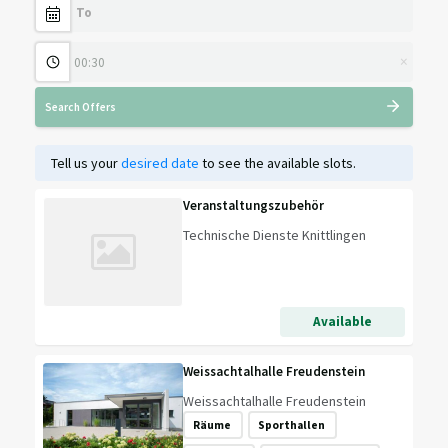
×
Search Offers
Tell us your
desired date
to see the available slots.
Veranstaltungszubehör
Technische Dienste Knittlingen
Available
Weissachtalhalle Freudenstein
Weissachtalhalle Freudenstein
Räume
Sporthallen