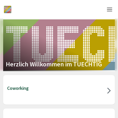
Home
Login
Language
Help & Info
Herzlich Willkommen im TUECHTIG
Coworking