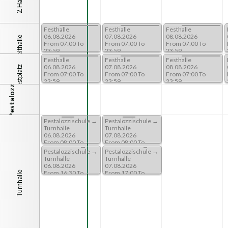
 Festhalle
.2026
16:00 To
lle
Festhalle
Festhalle
Festhalle
.2026
06.08.2026
07.08.2026
08.08.2026
Zelthalle
07:00 To
From 07:00 To
From 07:00 To
From 07:00 To
23:59
23:59
23:59
lle
Festhalle
Festhalle
Festhalle
Pestalozzischule
.2026
06.08.2026
07.08.2026
08.08.2026
Festplatz
07:00 To
From 07:00 To
From 07:00 To
From 07:00 To
23:59
23:59
23:59
lozzischule →
Pestalozzischule →
Pestalozzischule →
lle
Turnhalle
Turnhalle
.2026
06.08.2026
07.08.2026
08:00 To
From 08:00 To
From 08:00 To
13:30
13:30
lozzischule →
Pestalozzischule →
Pestalozzischule →
lle
Turnhalle
Turnhalle
.2026
06.08.2026
07.08.2026
18:00 To
Turnhalle
From 16:30 To
From 17:00 To
18:00
18:30
lozzischule →
lle
.2026
19:00 To