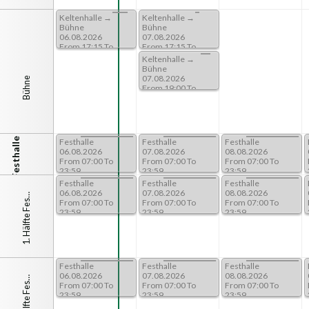
20:00 To
nhalle →
Keltenhalle →
Keltenhalle →
e
Bühne
Bühne
.2026
06.08.2026
07.08.2026
17:30 To
From 17:15 To
From 17:15 To
22:00
18:15
nhalle →
Keltenhalle →
e
Bühne
.2026
07.08.2026
Bühne
19:00 To
From 19:00 To
22:00
nhalle →
e
.2026
20:30 To
Festhalle
lle
Festhalle
Festhalle
Festhalle
.2026
06.08.2026
07.08.2026
08.08.2026
07:00 To
From 07:00 To
From 07:00 To
From 07:00 To
23:59
23:59
23:59
.
H
ä
l
f
t
e
F
e
t
a
l
l
lle
Festhalle
Festhalle
Festhalle
.2026
06.08.2026
07.08.2026
08.08.2026
1
h
e
07:00 To
s
From 07:00 To
From 07:00 To
From 07:00 To
23:59
23:59
23:59
lle → 1.
 Festhalle
.2026
16:00 To
.
H
ä
l
f
t
e
F
e
t
a
l
l
lle
Festhalle
Festhalle
Festhalle
.2026
06.08.2026
07.08.2026
08.08.2026
2
h
e
07:00 To
s
From 07:00 To
From 07:00 To
From 07:00 To
23:59
23:59
23:59
lle → 2.