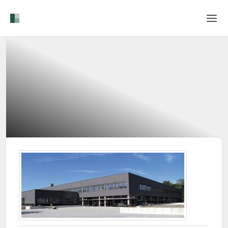
Home
Login
Language
Help & Info