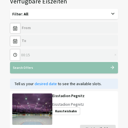
Verfügbare Eiszeiten
Filter
:
All
×
Search Offers
Tell us your
desired date
to see the available slots.
Eisstadion Pegnitz
Eisstadion Pegnitz
Kunsteisbahn