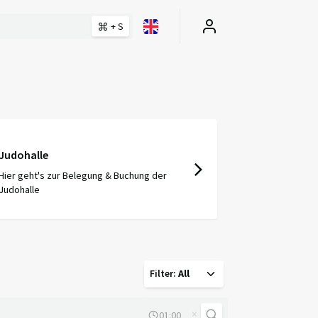
+ S
Judohalle
Hier geht's zur Belegung & Buchung der
Judohalle
Filter
:
All
×