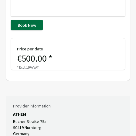
Book Now
Price per date
€500.00 *
* Excl.19% VAT
Provider information
ATHEM
Bucher Straße 79a
90419 Nürnberg
Germany