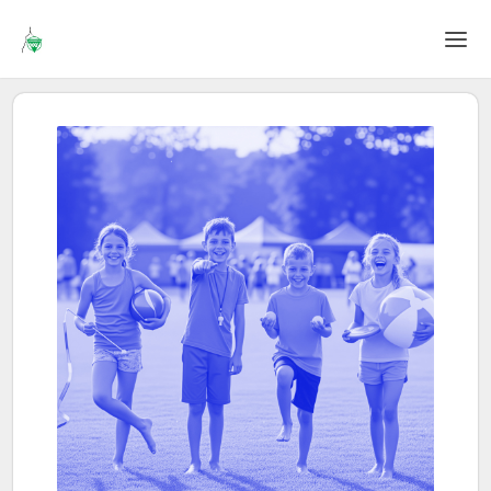
Home
Login
Sprache
Hilfe & Info